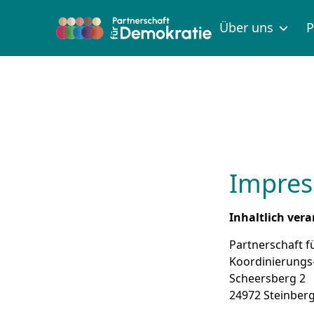
Zum Inhalt springen
Zur Fußzeile springen
Über uns
P
Impre
Inhaltlich ver
Partnerschaft f
Koordinierungs-
Scheersberg 2
24972 Steinber